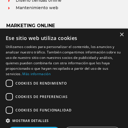
Diseño tiendas online
E
Mantenimiento web
E
MARKETING ONLINE
×
Ese sitio web utiliza cookies
Posicionamiento web (SEO)
E
Utilizamos cookies para personalizar el contenido, los anuncios y
Publicidad en Google ADS (SEM)
E
analizar nuestro tráfico. También compartimos información sobre su
Gestión Redes Sociales (RRSS)
E
uso de nuestro sitio con nuestros socios de publicidad y análisis,
Diseño de logotipos
E
quienes pueden combinarla con otra información que les haya
proporcionado o que hayan recopilado a partir del uso de sus
servicios.
Más información
COOKIES DE RENDIMIENTO
© 2026 Programación y diseño web Nivel Z. Todos los
COOKIES DE PREFERENCIAS
derechos reservados.

COOKIES DE FUNCIONALIDAD
MOSTRAR DETALLES