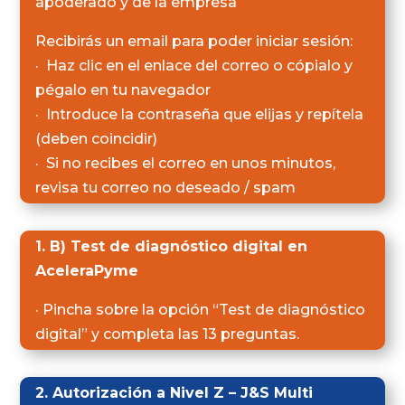
apoderado y de la empresa
Recibirás un email para poder iniciar sesión:
· Haz clic en el enlace del correo o cópialo y
pégalo en tu navegador
· Introduce la contraseña que elijas y repítela
(deben coincidir)
· Si no recibes el correo en unos minutos,
revisa tu correo no deseado / spam
1. B) Test de diagnóstico digital en
AceleraPyme
· Pincha sobre la opción “Test de diagnóstico
digital” y completa las 13 preguntas.
2. Autorización a Nivel Z – J&S Multi