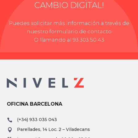
CAMBIO DIGITAL!
Puedes solicitar más información a través de
nuestro formulario de contacto
O llamando al 93 303 50 43
OFICINA BARCELONA
(+34) 933 035 043

Parellades, 14 Loc. 2 – Viladecans
