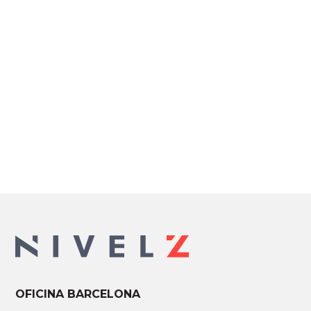
Muchos negocios crean una página web con
la esperanza de que los clientes lleguen
solos. Sin embargo, la realidad es...
OFICINA BARCELONA