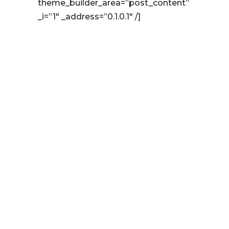
theme_builder_area=”post_content”
_i=”1″ _address=”0.1.0.1″ /]