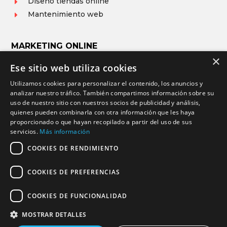
Diseño tiendas online
E
Mantenimiento web
E
MARKETING ONLINE
×
Ese sitio web utiliza cookies
Posicionamiento web (SEO)
E
Utilizamos cookies para personalizar el contenido, los anuncios y
Publicidad en Google ADS (SEM)
E
analizar nuestro tráfico. También compartimos información sobre su
Gestión Redes Sociales (RRSS)
E
uso de nuestro sitio con nuestros socios de publicidad y análisis,
Diseño de logotipos
E
quienes pueden combinarla con otra información que les haya
proporcionado o que hayan recopilado a partir del uso de sus
servicios.
Más información
COOKIES DE RENDIMIENTO
© 2026 Programación y diseño web Nivel Z. Todos los
COOKIES DE PREFERENCIAS
derechos reservados.

COOKIES DE FUNCIONALIDAD
MOSTRAR DETALLES