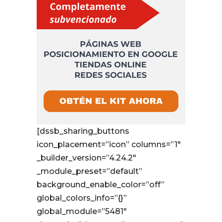
[dssb_sharing_buttons
icon_placement=”icon” columns=”1″
_builder_version=”4.24.2″
_module_preset=”default”
background_enable_color=”off”
global_colors_info=”{}”
global_module=”5481″